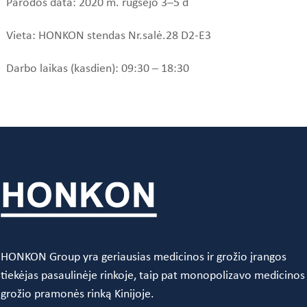
Parodos data: 2020 m. rugsėjo 3–5 d
Vieta: HONKON stendas Nr.salė.28 D2-E3
Darbo laikas (kasdien): 09:30 – 18:30
HONKON Group yra geriausias medicinos ir grožio įrangos
tiekėjas pasaulinėje rinkoje, taip pat monopolizavo medicinos
grožio pramonės rinką Kinijoje.