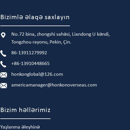
Bizimlə əlaqə saxlayın
No.72 bina, zhongshi sahəsi, Liandong U kəndi,
Tongzhou rayonu, Pekin, Çin.
86-13911279992
+86-13910448665
honkonglobal@126.com
americamanager@honkonoverseas.com
Bizim həllərimiz
Yaşlanma əleyhinə