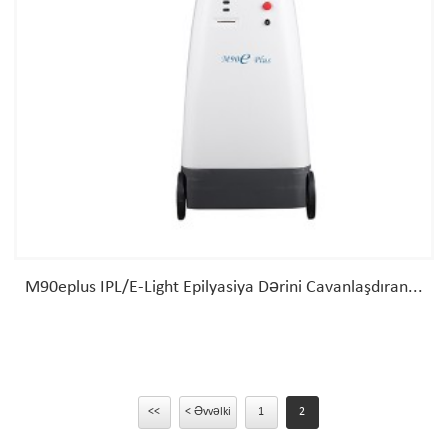
M90eplus IPL/E-Light Epilyasiya Dərini Cavanlaşdıran...
<<
< Əvvəlki
1
2