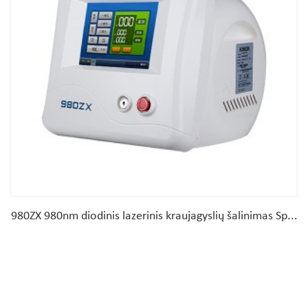
980ZX 980nm diodinis lazerinis kraujagyslių šalinimas Sp...