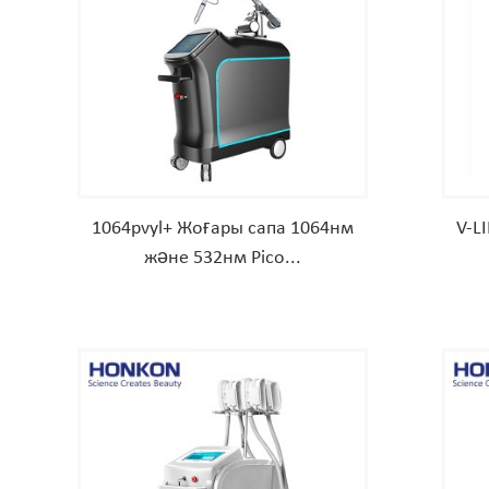
1064pvyl+ Жоғары сапа 1064нм
V-L
және 532нм Pico...