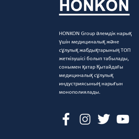
HONKON Group әлемдік нарық
үшін медициналық және
сұлулық жабдықтарының ТОП
жеткізушісі болып табылады,
сонымен қатар Қытайдағы
медициналық сұлулық
индустриясының нарығын
монополиялады.