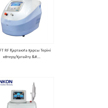
IFT RF Қартаюға қарсы Теріні
көтеру/қатайту &#...