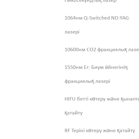
Пикосекундтық лазер
1064нм Q-Switched ND:YAG
лазері
10600нм CO2 фракциялық лаз
1550нм Er: Биум әйнегінің
фракциялық лазері
HIFU бетті көтеру және қынапт
қатайту
RF Теріні көтеру және қатайту