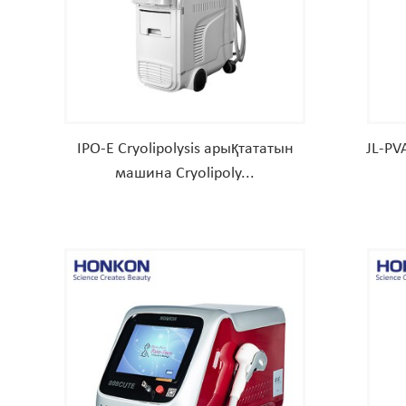
IPO-E Cryolipolysis арықтататын
JL-PV
машина Cryolipoly...