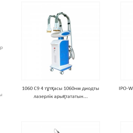
ер
1060 C9 4 тұтқасы 1060нм диодты
IPO-W
ы
лазерлік арықтататын...