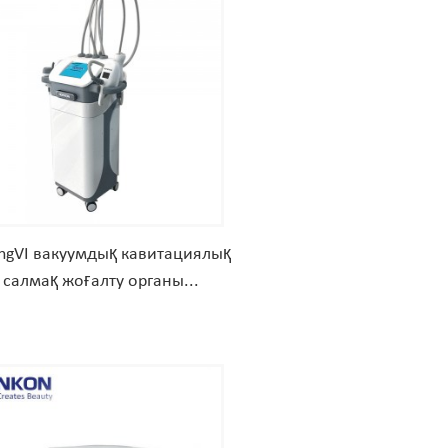
ingVI вакуумдық кавитациялық
 салмақ жоғалту органы...