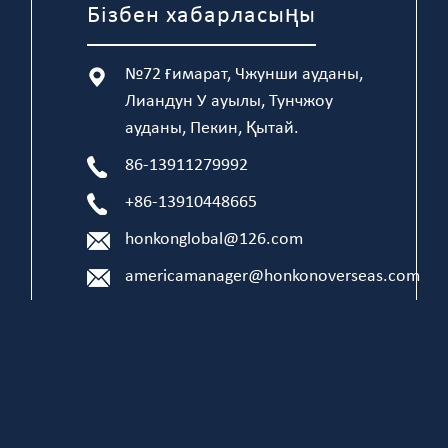
Бізбен хабарласыңы
№72 ғимарат, Чжунши ауданы,
Лиандун У ауылы, Тунчжоу
ауданы, Пекин, Қытай.
86-13911279992
+86-13910448665
honkonglobal@126.com
americamanager@honkonoverseas.com