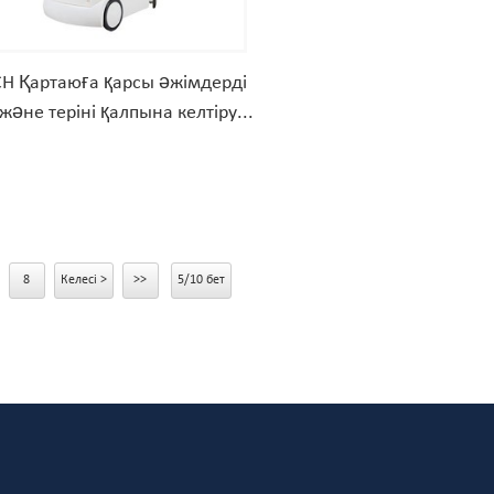
H Қартаюға қарсы әжімдерді
 және теріні қалпына келтіру...
8
Келесі >
>>
5/10 бет