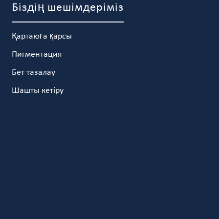
Біздің шешімдеріміз
Қартаюға қарсы
Пигментация
Бет тазалау
Шашты кетіру