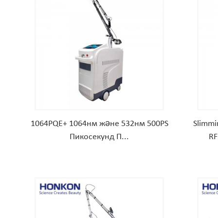
1064PQE+ 1064нм және 532нм 500PS
Slimm
Пикосекунд П...
RF