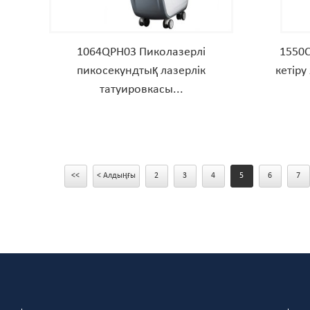
1064QPH03 Пиколазерлі
1550C
пикосекундтық лазерлік
кетіру
татуировкасы...
<<
< Алдыңғы
2
3
4
5
6
7