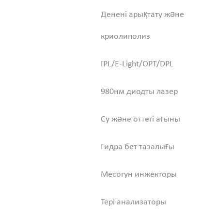
Денені арықтату және
криолиполиз
IPL/E-Light/OPT/DPL
980нм диодты лазер
Су және оттегі ағыны
Гидра бет тазалығы
Месогун инжекторы
Тері анализаторы