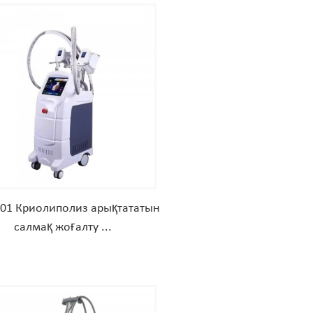
01 Криолиполиз арықтататын
салмақ жоғалту ...