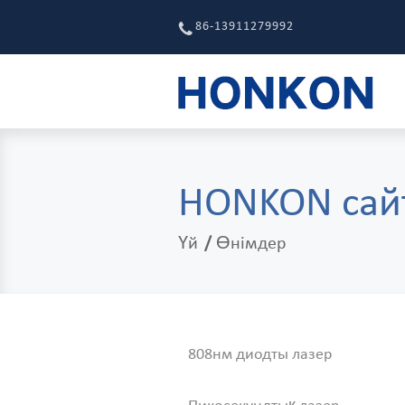
86-13911279992
HONKON сайт
Үй
Өнімдер
808нм диодты лазер