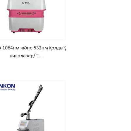
A 1064нм және 532нм қолдық
пиколазер/П...