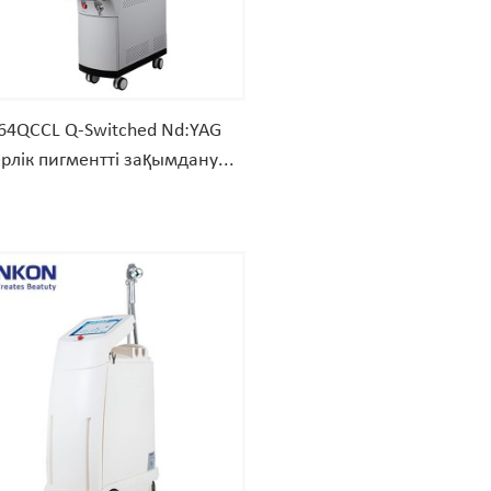
64QCCL Q-Switched Nd:YAG
рлік пигментті зақымдану...