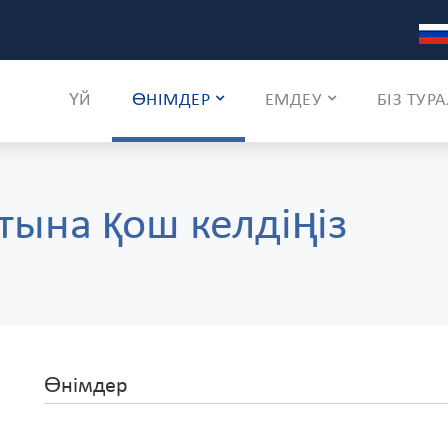
ҮЙ
ӨНІМДЕР
ЕМДЕУ
БІЗ ТУР
ына қош келдіңіз
Өнімдер