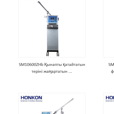
SM10600ZHb Қынапты қатайтатын
SM
теріні жаңартатын ...
ф