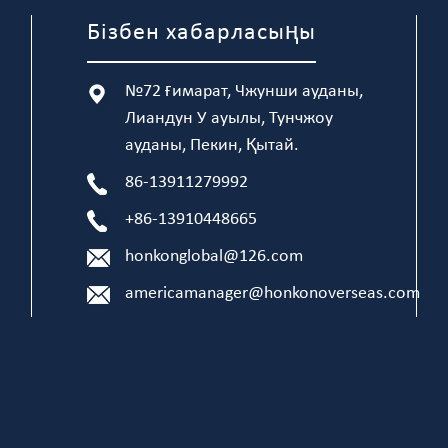
Бізбен хабарласыңы
№72 ғимарат, Чжунши ауданы,
Лиандун У ауылы, Тунчжоу
ауданы, Пекин, Қытай.
86-13911279992
+86-13910448665
honkonglobal@126.com
americamanager@honkonoverseas.com