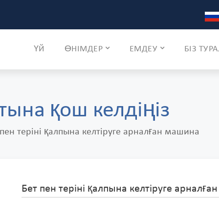
ҮЙ
ӨНІМДЕР
ЕМДЕУ
БІЗ ТУР
ына қош келдіңіз
 пен теріні қалпына келтіруге арналған машина
Бет пен теріні қалпына келтіруге арналға