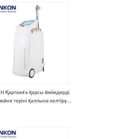
H Қартаюға қарсы әжімдерді
 және теріні қалпына келтіру...