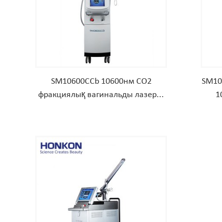
SM10600CCb 10600нм CO2
SM10
фракциялық вагинальды лазер...
1