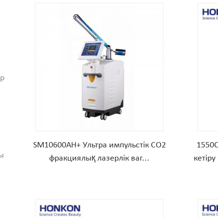
ер
SM10600AH+ Ультра импульстік CO2
1550C
ы
фракциялық лазерлік ваг...
кетіру