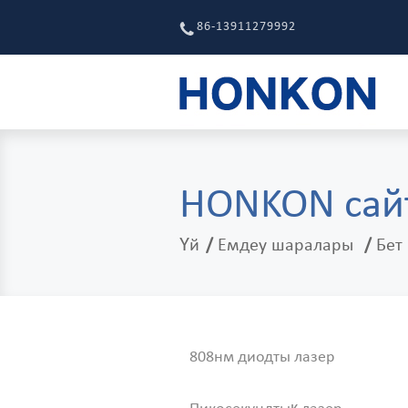
86-13911279992
HONKON сайт
Үй
Емдеу шаралары
Бет
808нм диодты лазер