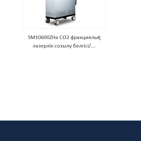
SM10600ZHa CO2 фракциялық
лазерлік созылу белгісі/...