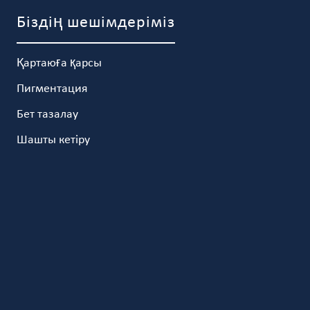
Біздің шешімдеріміз
Қартаюға қарсы
Пигментация
Бет тазалау
Шашты кетіру