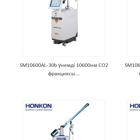
SM10600AL-30b үнемді 10600нм CO2
SM106
фракциясы...