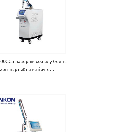
00CCa лазерлік созылу белгісі
мен тыртықты кетіруге...