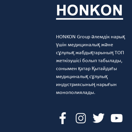
HONKON Group әлемдік нарық
үшін медициналық және
сұлулық жабдықтарының ТОП
жеткізушісі болып табылады,
сонымен қатар Қытайдағы
медициналық сұлулық
индустриясының нарығын
монополиялады.