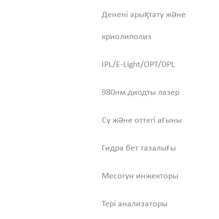
Денені арықтату және
криолиполиз
IPL/E-Light/OPT/DPL
980нм диодты лазер
Су және оттегі ағыны
Гидра бет тазалығы
Месогун инжекторы
Тері анализаторы