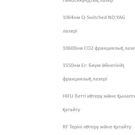
Пикосекундтық лазер
1064нм Q-Switched ND:YAG
лазері
10600нм CO2 фракциялық лаз
1550нм Er: Биум әйнегінің
фракциялық лазері
HIFU бетті көтеру және қынапт
қатайту
RF Теріні көтеру және қатайту