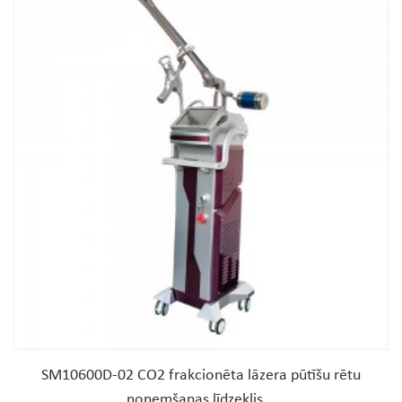
SM10600D-02 CO2 frakcionēta lāzera pūtīšu rētu
noņemšanas līdzeklis...