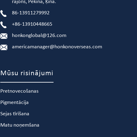
rajons, Pekina, Ķīna.
86-13911279992
+86-13910448665
honkonglobal@126.com
americamanager@honkonoverseas.com
Mūsu risinājumi
Pretnovecošanas
Pigmentācija
Sejas tīrīšana
Matu noņemšana