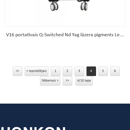
V16 portatīvais Q-Switched Nd Yag lāzera pigments Le...
<<
< Iepriekšējais
1
2
3
4
5
6
Nākamais >
>>
4/10 lapa