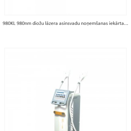
980KL 980nm diožu lāzera asinsvadu noņemšanas iekārta...