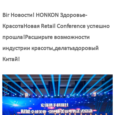
Bi
г Новости
!
HONKON Здоровье-
Красота
Новая Retail Conference успешно
прошла!Расширьте возможности
индустрии красоты,
делать
здоровый
Китай!