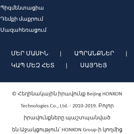
Պիգմենտացիա
Դեմքի մաքրում
Մազահեռացում
ՄԵՐ ՄԱՍԻՆ
ԱՊՐԱՆՔՆԵՐ
ԿԱՊ ՄԵԶ ՀԵՏ
ՍԱՅԴԵՅ
© Հեղինակային իրավունք Beijing HONKON
Technologies Co., Ltd. - 2010-2019. Բոլոր
իրավունքները պաշտպանված
են:Աջակցություն՝ HONKON Group-ի կողմից