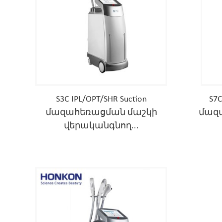
S3C IPL/OPT/SHR Suction
S7
մազահեռացման մաշկի
մազա
վերականգնող...