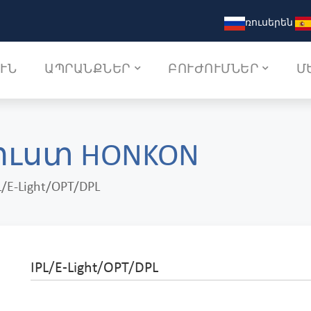
ռուսերեն
ՒՆ
ԱՊՐԱՆՔՆԵՐ
ԲՈՒԺՈՒՄՆԵՐ
Մ
ուստ HONKON
L/E-Light/OPT/DPL
IPL/E-Light/OPT/DPL