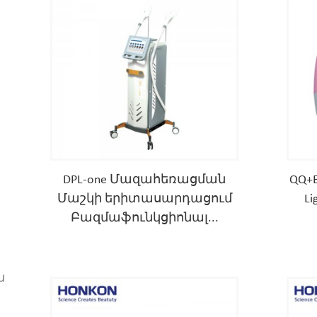
DPL-one Մազահեռացման
QQ+E
Մաշկի երիտասարդացում
L
Բազմաֆունկցիոնալ...
ն