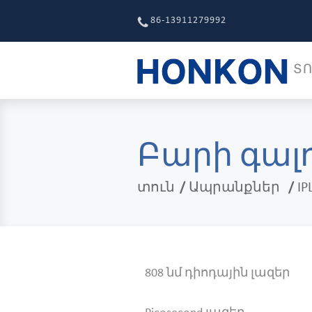
86-13911279992
ՏՈ
Բարի գալ
տուն
Ապրանքներ
IP
808 նմ դիոդային լազեր