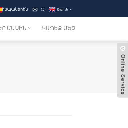
իսպաներեն
English
ԵՐ ՄԱՍԻՆ
ԿԱՊԵՔ ՄԵԶ