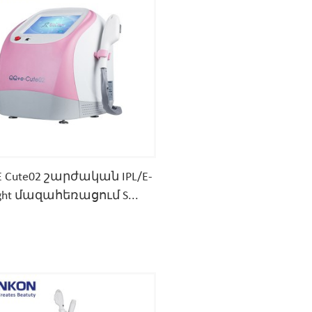
 Cute02 շարժական IPL/E-
ight մազահեռացում S...