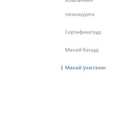
Компанийн
танилцуулга
Сертификатууд
Манай багууд
Манай үзэсгэлэн