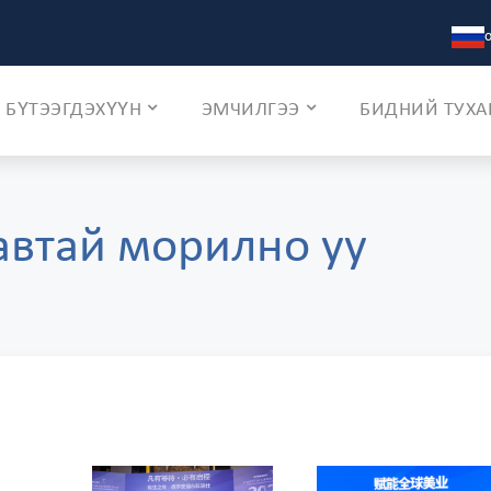
БҮТЭЭГДЭХҮҮН
ЭМЧИЛГЭЭ
БИДНИЙ ТУХА
втай морилно уу