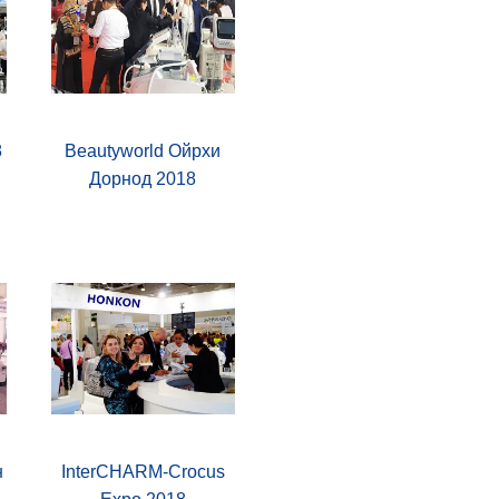
8
Beautyworld Ойрхи
Дорнод 2018
н
InterCHARM-Crocus