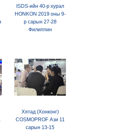
ISDS-ийн 40-р хурал
HONKON 2019 оны 9-
н
р сарын 27-28
Филиппин
Хятад (Хонконг)
1
COSMOPROF Ази 11
сарын 13-15