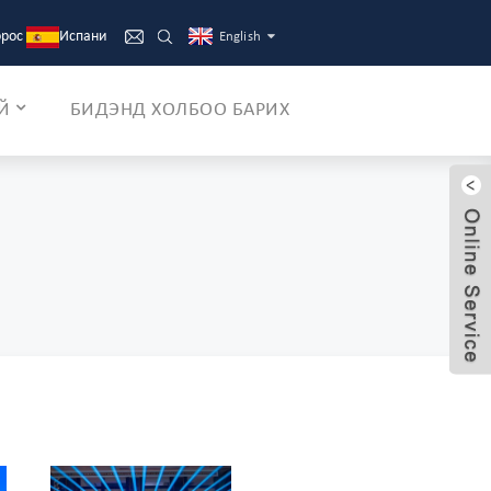
орос
Испани
English
Й
БИДЭНД ХОЛБОО БАРИХ