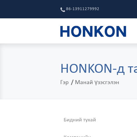
86-13911279992
ГЭР
HONKON-д та
Гэр
Манай үзэсгэлэн
Бидний тухай