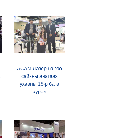
ACAM Лазер ба гоо
1
сайхны анагаах
ухааны 15-р бага
хурал