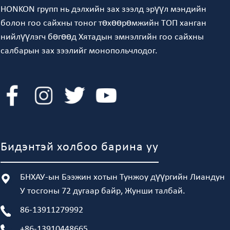
HONKON групп нь дэлхийн зах зээлд эрүүл мэндийн
болон гоо сайхны тоног төхөөрөмжийн ТОП ханган
нийлүүлэгч бөгөөд Хятадын эмнэлгийн гоо сайхны
салбарын зах зээлийг монопольчлодог.
Бидэнтэй холбоо барина уу
БНХАУ-ын Бээжин хотын Тунжоу дүүргийн Лиандун
У тосгоны 72 дугаар байр, Жунши талбай.
86-13911279992
+86-13910448665