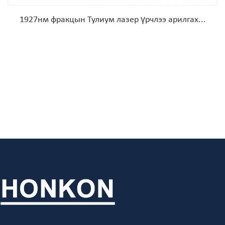
1927нм фракцын Тулиум лазер үрчлээ арилгах...