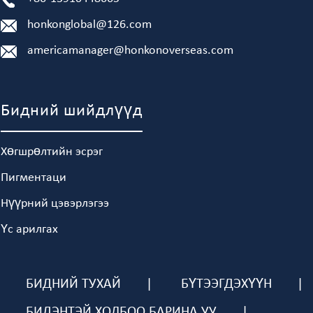
honkonglobal@126.com
americamanager@honkonoverseas.com
Бидний шийдлүүд
Хөгшрөлтийн эсрэг
Пигментаци
Нүүрний цэвэрлэгээ
Үс арилгах
БИДНИЙ ТУХАЙ
БҮТЭЭГДЭХҮҮН
БИДЭНТЭЙ ХОЛБОО БАРИНА УУ