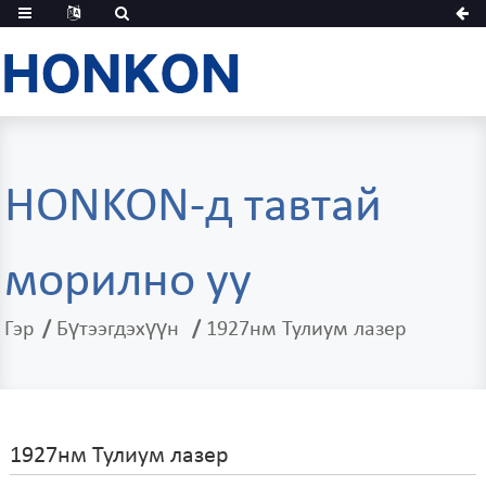
HONKON-д тавтай
морилно уу
Гэр
Бүтээгдэхүүн
1927нм Тулиум лазер
1927нм Тулиум лазер