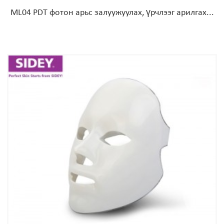
ML04 PDT фотон арьс залуужуулах, үрчлээг арилгах...