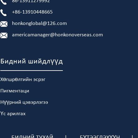
86-13911279992
+86-13910448665
honkonglobal@126.com
americamanager@honkonoverseas.com
Бидний шийдлүүд
Хөгшрөлтийн эсрэг
Пигментаци
Нүүрний цэвэрлэгээ
Үс арилгах