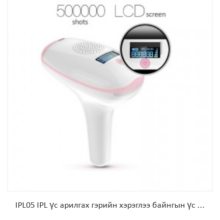
IPL05 IPL үс арилгах гэрийн хэрэглээ байнгын үс ...