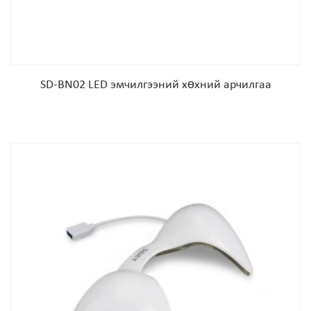
SD-BN02 LED эмчилгээний хөхний арчилгаа