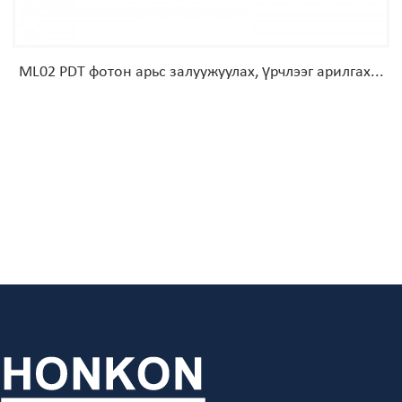
ML02 PDT фотон арьс залуужуулах, үрчлээг арилгах...