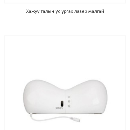
Хажуу талын үс ургах лазер малгай