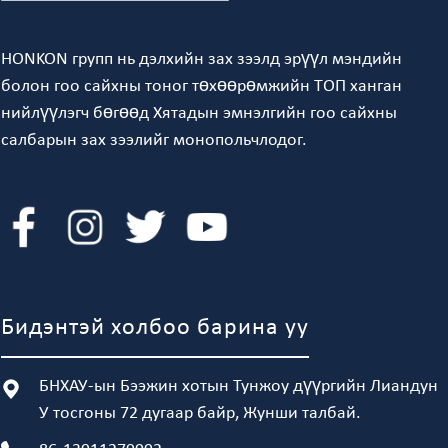
HONKON групп нь дэлхийн зах зээлд эрүүл мэндийн
болон гоо сайхны тоног төхөөрөмжийн ТОП ханган
нийлүүлэгч бөгөөд Хятадын эмнэлгийн гоо сайхны
салбарын зах зээлийг монопольчлодог.
Бидэнтэй холбоо барина уу
БНХАУ-ын Бээжин хотын Тунжоу дүүргийн Лиандун
У тосгоны 72 дугаар байр, Жунши талбай.