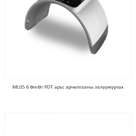
ML05 6 өнгөт PDT арьс арчилгааны залуужуулах